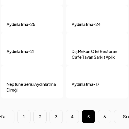
Aydınlatma-25
Aydınlatma-24
Aydınlatma-21
Dış Mekan Otel Restoran
Cafe Tavan Sarkıt Aplik
Neptune Serisi Aydınlatma
Aydınlatma-17
Direği
yfa
So
1
2
3
4
5
6